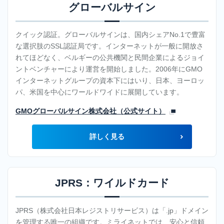
メ
グローバルサイン
イ
ン
クイック認証。グローバルサインは、国内シェアNo.1で豊富
取
な選択肢のSSL認証局です。インターネットが一般に開放さ
得
れてほどなく、ベルギーの公共機関と民間企業によるジョイ
サ
ントベンチャーにより運営を開始しました。2006年にGMO
ー
インターネットグループの資本下にはいり、日本、ヨーロッ
ビ
パ、米国を中心にワールドワイドに展開しています。
ス
GMOグローバルサイン株式会社（公式サイト）
詳しく見る
JPRS：ワイルドカード
JPRS（株式会社日本レジストリサービス）は「.jp」ドメイン
を管理する唯一の組織です。ミライネットでは、安心と信頼