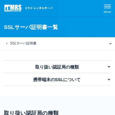
SSLサーバ証明書一覧
SSLサーバ証明書
サービスラインナップ
SSLサーバ証明書とは
MRSの特長
専用レ
取り扱い認証局の種類
無償SSLと有償SSLの違い
ンタル
「MRS
携帯端末のSSLについて
SSLサーバ証明書一覧
導入事例
クラウ
ドサー
ビス」
よくあるご質問
専用レ
ンタル
取り扱い認証局の種類