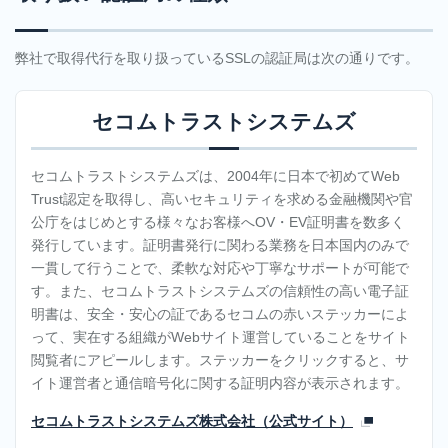
「MRS
ご利用中のお客様
管理画面ログイン
クラウ
お知らせ
障害・メンテナンス情報
弊社で取得代行を取り扱っているSSLの認証局は次の通りです。
ドUIサ
ービ
ス」
セコムトラストシステムズ
メールでのお問い合わせ
専
用
セコムトラストシステムズは、2004年に日本で初めてWeb
サ
Trust認定を取得し、高いセキュリティを求める金融機関や官
サービス案内資料ダウンロード
公庁をはじめとする様々なお客様へOV・EV証明書を数多く
ー
発行しています。証明書発行に関わる業務を日本国内のみで
バ
一貫して行うことで、柔軟な対応や丁寧なサポートが可能で
サ
す。また、セコムトラストシステムズの信頼性の高い電子証
ご相談・お申し込み・
ー
明書は、安全・安心の証であるセコムの赤いステッカーによ
資料ダウンロード
ビ
って、実在する組織がWebサイト運営していることをサイト
ス
閲覧者にアピールします。ステッカーをクリックすると、サ
共
イト運営者と通信暗号化に関する証明内容が表示されます。
有
セコムトラストシステムズ株式会社（公式サイト）
レ