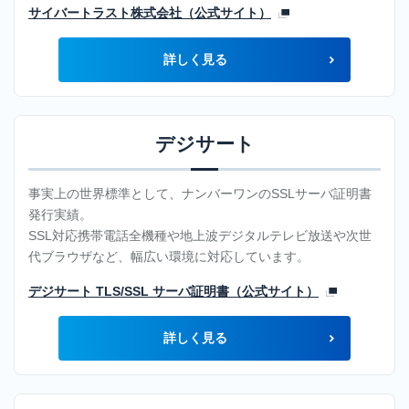
サー
サイバートラスト株式会社（公式サイト）
ビス
OEM
詳しく見る
レン
タル
サー
デジサート
バサ
ービ
事実上の世界標準として、ナンバーワンのSSLサーバ証明書
ス
発行実績。
SSL
SSL対応携帯電話全機種や地上波デジタルテレビ放送や次世
サ
代ブラウザなど、幅広い環境に対応しています。
ー
デジサート TLS/SSL サーバ証明書（公式サイト）
バ
証
詳しく見る
明
書
ド