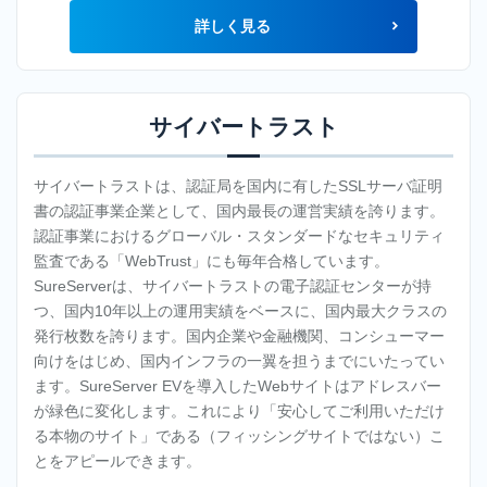
ン
詳しく見る
タ
ル
サ
ー
サイバートラスト
バ
サ
サイバートラストは、認証局を国内に有したSSLサーバ証明
ー
書の認証事業企業として、国内最長の運営実績を誇ります。
ビ
認証事業におけるグローバル・スタンダードなセキュリティ
ス
監査である「WebTrust」にも毎年合格しています。
SureServerは、サイバートラストの電子認証センターが持
LGWAN
つ、国内10年以上の運用実績をベースに、国内最大クラスの
対応ク
発行枚数を誇ります。国内企業や金融機関、コンシューマー
ラウド
向けをはじめ、国内インフラの一翼を担うまでにいたってい
サービ
ます。SureServer EVを導入したWebサイトはアドレスバー
ス
が緑色に変化します。これにより「安心してご利用いただけ
る本物のサイト」である（フィッシングサイトではない）こ
OEM-
とをアピールできます。
Plesk