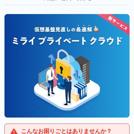
「MRS
ご利用中のお客様
管理画面ログイン
クラウ
お知らせ
障害・メンテナンス情報
ドUIサ
ービ
ス」
メールでのお問い合わせ
専
用
サ
サービス案内資料ダウンロード
ー
バ
サ
ご相談・お申し込み・
ー
資料ダウンロード
ビ
ス
共
有
レ
こんなお困りごとはありませんか？