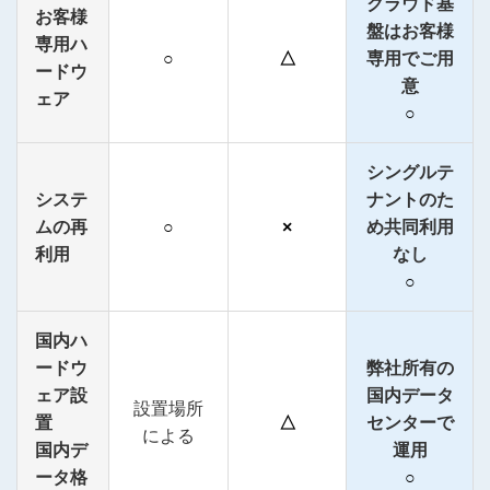
クラウド基
お客様
盤はお客様
専用ハ
○
△
専用でご用
ードウ
意
ェア
○
シングルテ
システ
ナントのた
ムの再
○
×
め共同利用
利用
なし
○
国内ハ
ードウ
弊社所有の
ェア設
国内データ
設置場所
置
△
センターで
による
国内デ
運用
ータ格
○