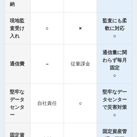
納
現地監
監査にも柔
査受け
○
×
軟に対応
入れ
○
通信量に関
わらず毎月
通信費
–
従量課金
固定
○
堅牢な
堅牢なデー
データ
タセンター
自社責任
○
センタ
で災害対策
ー
○
固定資産管
固定資