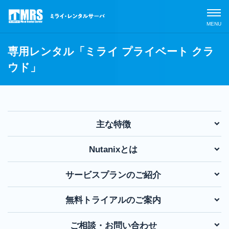
専用レンタル「ミライ プライベート クラ
ウド」
サービスラインナップ
主な特徴
MRSの特長
専用レ
ンタル
Nutanixとは
「MRS
導入事例
クラウ
サービスプランのご紹介
ドサー
ビス」
無料トライアルのご案内
よくあるご質問
専用レ
ンタル
ご相談・お問い合わせ