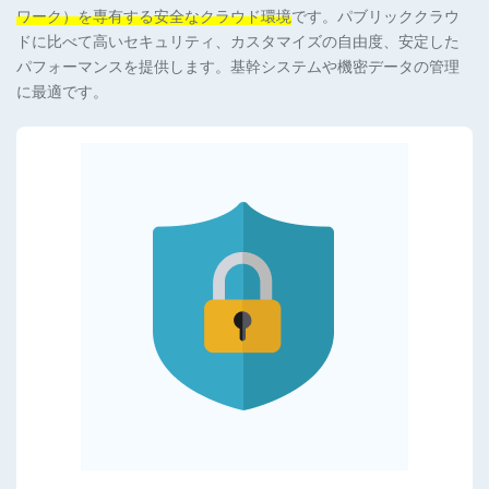
サー
ワーク）を専有する安全なクラウド環境
です。パブリッククラウ
ビス
ドに比べて高いセキュリティ、カスタマイズの自由度、安定した
パフォーマンスを提供します。基幹システムや機密データの管理
OEM
に最適です。
レン
タル
サー
バサ
ービ
ス
SSL
サ
ー
バ
証
明
書
ド