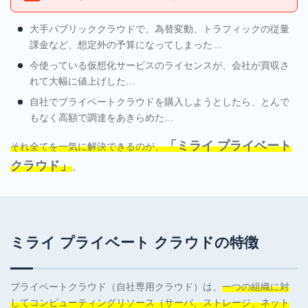
ン
タ
大手パブリッククラウドで、為替変動、トラフィックの従量
ル
課金など、想定外の予算になってしまった…
サ
今使っている仮想化サービスのライセンスが、会社が買収さ
ー
れて大幅に値上げした…
バ
自社でプライベートクラウドを購入しようとしたら、とんで
サ
もなく高額で調達をあきらめた…
ー
ビ
「ミライ プライベート
それ全てを一気に解決できるのが、
ス
クラウド」
。
LGWAN
対応ク
ラウド
サービ
ミライ プライベート クラウドの特徴
ス
OEM-
プライベートクラウド（自社専用クラウド）は、
一つの組織に対
Plesk
してコンピューティングリソース（サーバ、ストレージ、ネット