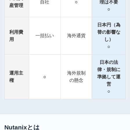
自社
○
理は不要
産管理
○
日本円（為
利用費
替の影響な
一括払い
海外通貨
用
し）
○
日本の法
律・規制に
運用主
海外規制
○
準拠して運
権
の懸念
営
○
Nutanixとは