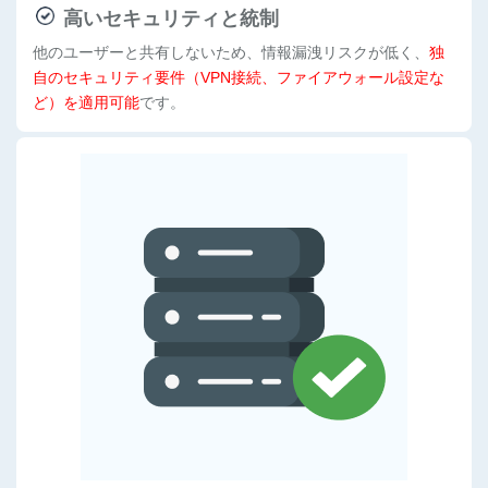
メ
高いセキュリティと統制
イ
他のユーザーと共有しないため、情報漏洩リスクが低く、
独
ン
自のセキュリティ要件（VPN接続、ファイアウォール設定な
取
ど）を適用可能
です。
得
サ
ー
ビ
ス