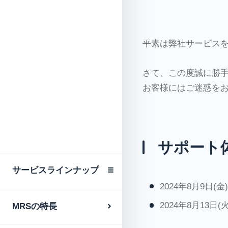
専用レンタル「MR
ス」
平素は弊社サービス
専用サーバサービ
さて、この度誠に勝
共有レンタルサー
お客様にはご迷惑を
LGWAN対応クラ
OEM-Pleskサービ
サポート
OEMレンタルサー
サービスラインナップ
SSLサーバ証明書
2024年8月9日(金
ドメイン取得サー
2024年8月13日(火
MRSの特長