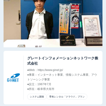
「MRS
ご利用中のお客様
管理画面ログイン
クラウ
お知らせ
障害・メンテナンス情報
ドUIサ
ービ
ス」
メールでのお問い合わせ
専
用
サ
サービス案内資料ダウンロード
ー
グレートインフォメーションネットワーク株
バ
式会社
サ
ご相談・お申し込み・
●Web：
https://www.ginet.jp/
ー
●事業：インターネット事業、情報システム事業、アウ
資料ダウンロード
ビ
トソーシング事業
ス
●設立：1987年7⽉
●所在：岐阜県大垣市
共
有
システム開発
専有レンタル「クラウド」プラン
レ