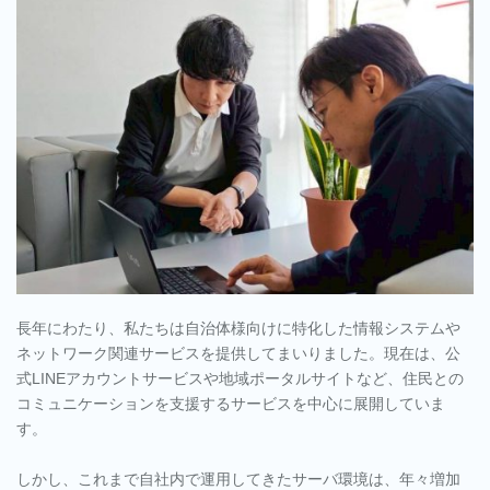
メ
イ
ン
取
得
サ
ー
ビ
ス
長年にわたり、私たちは自治体様向けに特化した情報システムや
ネットワーク関連サービスを提供してまいりました。現在は、公
式LINEアカウントサービスや地域ポータルサイトなど、住民との
コミュニケーションを支援するサービスを中心に展開していま
す。
しかし、これまで自社内で運用してきたサーバ環境は、年々増加