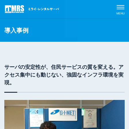
導入事例
サービスラインナップ
サーバの安定性が、住民サービスの質を変える。ア
MRSの特長
専用レ
クセス集中にも動じない、強固なインフラ環境を実
ンタル
現。
「MRS
導入事例
クラウ
ドサー
ビス」
よくあるご質問
専用レ
ンタル