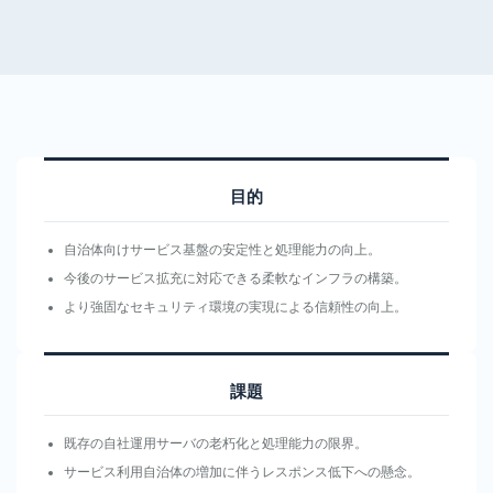
ン
タ
ル
サ
ー
バ
サ
目的
ー
ビ
自治体向けサービス基盤の安定性と処理能力の向上。
ス
今後のサービス拡充に対応できる柔軟なインフラの構築。
LGWAN
より強固なセキュリティ環境の実現による信頼性の向上。
対応ク
ラウド
サービ
課題
ス
OEM-
既存の自社運用サーバの老朽化と処理能力の限界。
Plesk
サービス利用自治体の増加に伴うレスポンス低下への懸念。