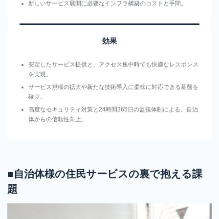
サー
新しいサービス展開に必要なインフラ構築のコストと手間。
ビス
OEM
効果
レン
タル
安定したサービス提供と、アクセス集中時でも快適なレスポンス
サー
を実現。
バサ
サービス規模の拡大や新たな技術導入に柔軟に対応できる基盤を
ービ
確立。
ス
高度なセキュリティ対策と24時間365日の監視体制による、自治
体からの信頼性向上。
SSL
サ
ー
バ
証
■自治体様の住民サービスの裏で抱える課
明
題
書
ド