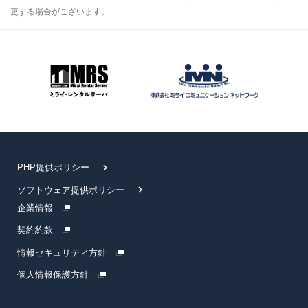
サー
更する場合がございます。
ビス
OEM
レン
タル
サー
バサ
ービ
ス
PHP提供ポリシー
SSL
サ
ソフトウェア提供ポリシー
ー
企業情報
バ
契約約款
証
情報セキュリティ方針
明
書
個人情報保護方針
ド