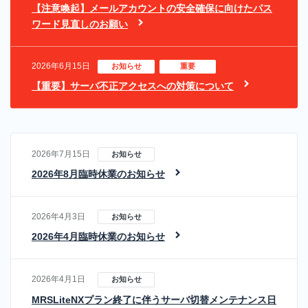
【注意喚起】メールアカウントの安全確保に向けたパス
「MRS
ご利用中のお客様
管理画面ログイン
2021
ワード見直しのお願い
クラウ
お知らせ
障害・メンテナンス情報
ドUIサ
ービ
2026年6月15日
お知らせ
重要
ス」
【重要】サーバ不正アクセスへの対策について
メールでのお問い合わせ
専
用
サ
サービス案内資料ダウンロード
ー
2026年7月15日
お知らせ
バ
2026年8月臨時休業のお知らせ
サ
ご相談・お申し込み・
ー
2026年4月3日
お知らせ
資料ダウンロード
ビ
2026年4月臨時休業のお知らせ
ス
共
有
2026年4月1日
お知らせ
レ
MRSLiteNXプラン終了に伴うサーバ切替メンテナンス日