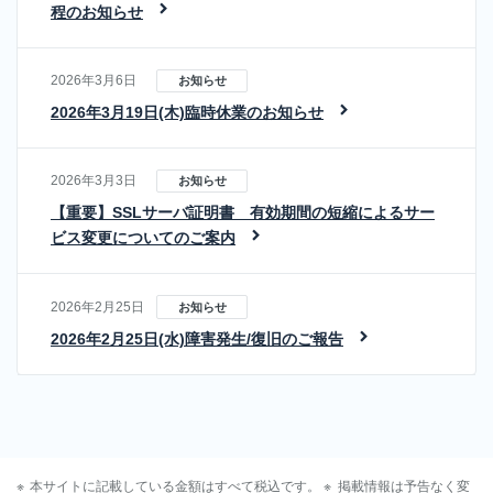
ン
程のお知らせ
タ
ル
2026年3月6日
お知らせ
サ
2026年3月19日(木)臨時休業のお知らせ
ー
バ
サ
2026年3月3日
お知らせ
ー
【重要】SSLサーバ証明書 有効期間の短縮によるサー
ビ
ビス変更についてのご案内
ス
LGWAN
2026年2月25日
お知らせ
対応ク
2026年2月25日(水)障害発生/復旧のご報告
ラウド
サービ
ス
OEM-
Plesk
本サイトに記載している金額はすべて税込です。
掲載情報は予告なく変