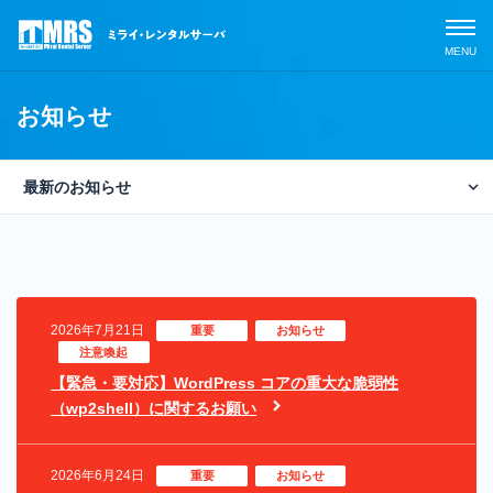
お知らせ
最新のお知らせ
サービスラインナップ
2026
MRSの特長
専用レ
2025
ンタル
2026年7月21日
重要
お知らせ
「MRS
2024
導入事例
注意喚起
クラウ
【緊急・要対応】WordPress コアの重大な脆弱性
ドサー
2023
（wp2shell）に関するお願い
ビス」
よくあるご質問
専用レ
2022
2026年6月24日
重要
お知らせ
ンタル